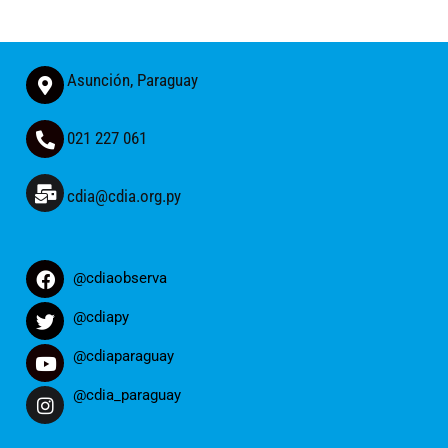
Asunción, Paraguay
021 227 061
cdia@cdia.org.py
@cdiaobserva
@cdiapy
@cdiaparaguay
@cdia_paraguay