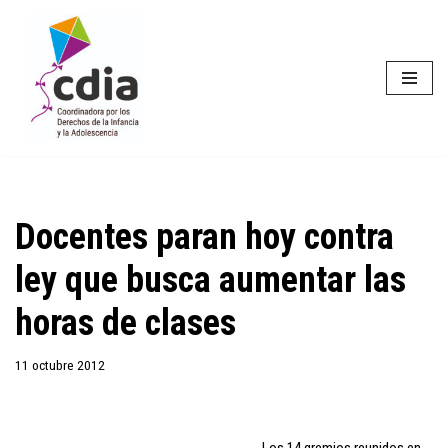
Saltar
al
contenido
Docentes paran hoy contra
ley que busca aumentar las
horas de clases
11 octubre 2012
Los 14 gremios reunidos en