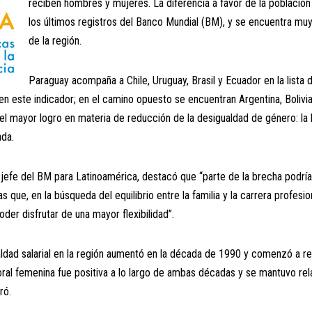
reciben hombres y mujeres. La diferencia a favor de la població
los últimos registros del Banco Mundial (BM), y se encuentra m
de la región.
Paraguay acompaña a Chile, Uruguay, Brasil y Ecuador en la list
n este indicador; en el camino opuesto se encuentran Argentina, Bolivi
el mayor logro en materia de reducción de la desigualdad de género: l
ada.
 jefe del BM para Latinoamérica, destacó que “parte de la brecha podrí
s que, en la búsqueda del equilibrio entre la familia y la carrera profesi
er disfrutar de una mayor flexibilidad”.
dad salarial en la región aumentó en la década de 1990 y comenzó a re
boral femenina fue positiva a lo largo de ambas décadas y se mantuvo rel
ró.