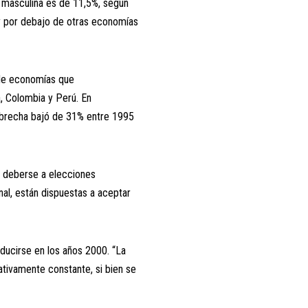
n masculina es de 11,5%, según
uy por debajo de otras economías
a de economías que
a, Colombia y Perú. En
a brecha bajó de 31% entre 1995
a deberse a elecciones
onal, están dispuestas a aceptar
ducirse en los años 2000. “La
ativamente constante, si bien se