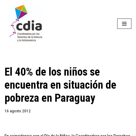
Saltar
al
contenido
El 40% de los niños se
encuentra en situación de
pobreza en Paraguay
16 agosto 2012
En coincidencia con el Día de la Niñez, la Coordinadora por los Derechos